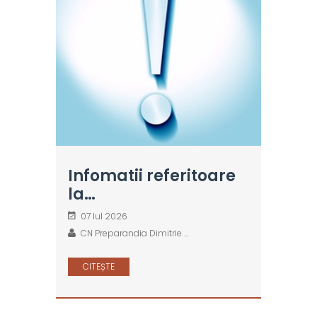
Infomatii referitoare
la…
07 Iul 2026
CN Preparandia Dimitrie …
CITEȘTE