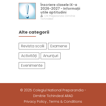
Înscriere clasele IX-a
2026-2027 - Informații
utile aptitudini
CN Preparandia Dimitrie
Tichindeal
Alte categorii
Revista scolii
Examene
Activități
Anunțuri
Evenimente
© 2025 Colegiul National Preparandia -
Dimitrie Tichindeal ARAD
Privacy Policy , Terms & Conditions