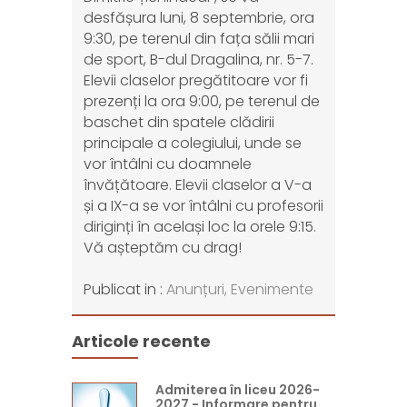
desfășura luni, 8 septembrie, ora
9:30, pe terenul din fața sălii mari
de sport, B-dul Dragalina, nr. 5-7.
Elevii claselor pregătitoare vor fi
prezenți la ora 9:00, pe terenul de
baschet din spatele clădirii
principale a colegiului, unde se
vor întâlni cu doamnele
învățătoare. Elevii claselor a V-a
și a IX-a se vor întâlni cu profesorii
diriginți în același loc la orele 9:15.
Vă așteptăm cu drag!
Publicat in :
Anunțuri,
Evenimente
Articole recente
Admiterea în liceu 2026-
2027 - Informare pentru