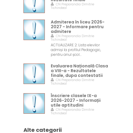
CN Preparandia Dimitrie
Tichindeal
Admiterea în liceu 2026-
2027 - Informare pentru
admitere
CN Preparandia Dimitrie
Tichindeal
ACTUALIZARE 2: Lista elevilor
admiși la profilul Pedagogic,
pentru anul școl…
Evaluarea Națională Clasa
a VIII-a - Rezultatele
finale, dupa contestatii
CN Preparandia Dimitrie
Tichindeal
Înscriere clasele IX-a
2026-2027 - Informații
utile aptitudini
CN Preparandia Dimitrie
Tichindeal
Alte categorii