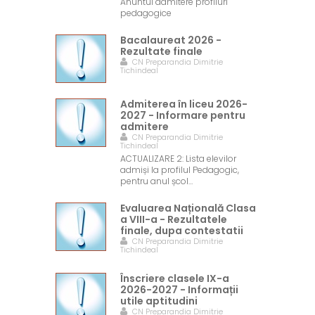
Anuntul admitere profiluri
pedagogice
Bacalaureat 2026 -
Rezultate finale
CN Preparandia Dimitrie
Tichindeal
Admiterea în liceu 2026-
2027 - Informare pentru
admitere
CN Preparandia Dimitrie
Tichindeal
ACTUALIZARE 2: Lista elevilor
admiși la profilul Pedagogic,
pentru anul școl…
Evaluarea Națională Clasa
a VIII-a - Rezultatele
finale, dupa contestatii
CN Preparandia Dimitrie
Tichindeal
Înscriere clasele IX-a
2026-2027 - Informații
utile aptitudini
CN Preparandia Dimitrie