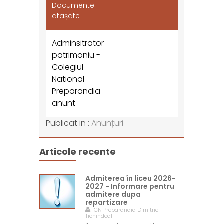
Documente
atașate
Adminsitrator
patrimoniu -
Colegiul
National
Preparandia
anunt
Publicat in :
Anunțuri
Articole recente
Admiterea în liceu 2026-
2027 - Informare pentru
admitere dupa
repartizare
CN Preparandia Dimitrie
Tichindeal